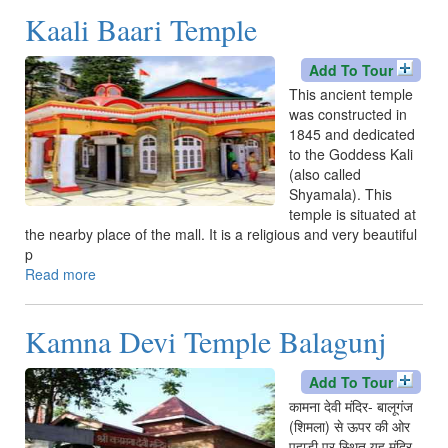
Kaali Baari Temple
Add To Tour
This ancient temple
was constructed in
1845 and dedicated
to the Goddess Kali
(also called
Shyamala). This
temple is situated at
the nearby place of the mall. It is a religious and very beautiful
p
Read more
about
Kaali
Baari
Kamna Devi Temple Balagunj
Temple
Add To Tour
कामना देवी मंदिर- बालूगंज
(शिमला) से ऊपर की ओर
पहाड़ी पर स्थित यह मंदिर