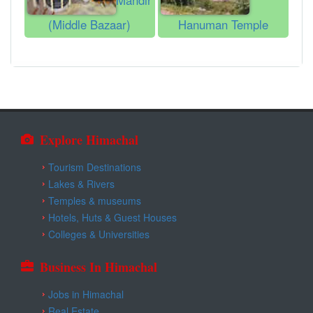
Mandir
(Middle Bazaar)
Hanuman Temple
Explore Himachal
Tourism Destinations
Lakes & Rivers
Temples & museums
Hotels, Huts & Guest Houses
Colleges & Universities
Business In Himachal
Jobs in Himachal
Real Estate