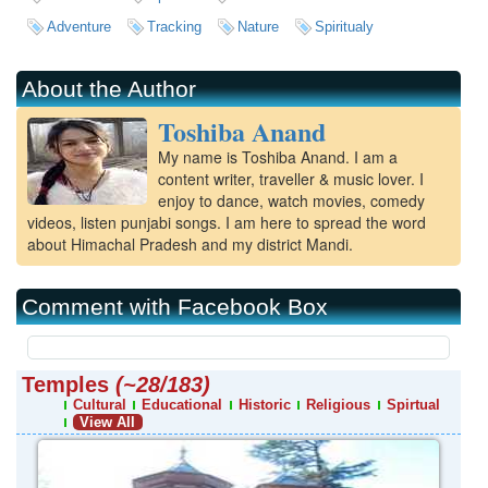
Adventure
Tracking
Nature
Spiritualy
About the Author
Toshiba Anand
My name is Toshiba Anand. I am a
content writer, traveller & music lover. I
enjoy to dance, watch movies, comedy
videos, listen punjabi songs. I am here to spread the word
about Himachal Pradesh and my district Mandi.
Comment with Facebook Box
Temples
(~28/183)
Cultural
Educational
Historic
Religious
Spirtual
View All