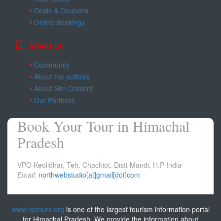
Deals & Coupons
Online Bookings
About us
Community
About the authors
About Site Content
Our Partners
Book Your Tour in Himachal
Pradesh
VPO Keolidhar, Teh. Chachiot, Distt Mandi, H.P India
Email:
northwebstudio[at]gmail[dot]com
www.hptours.org
is one of the largest tourism information portal
for Himachal Pradesh. We provide the information about