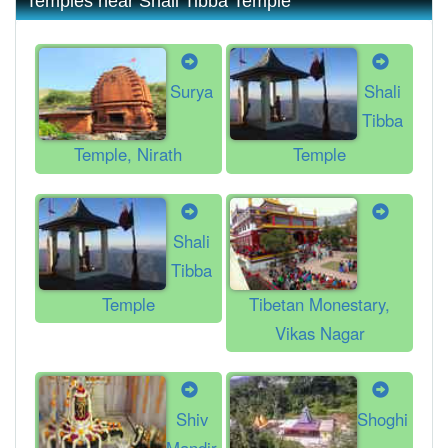
Temples near Shali Tibba Temple
Surya
Shali
Tibba
Temple, Nirath
Temple
Shali
Tibba
Temple
Tibetan Monestary,
Vikas Nagar
Shiv
Shoghi