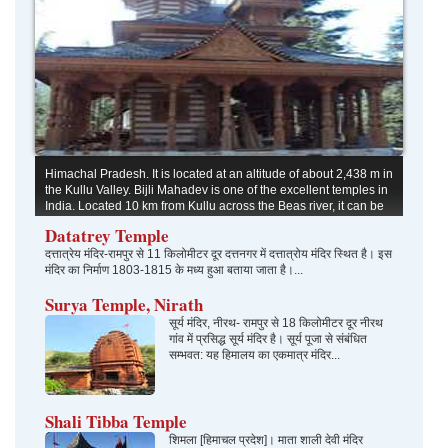
Himachal Pradesh. It is located at an altitude of about 2,438 m in
the Kullu Valley. Bijli Mahadev is one of the excellent temples in
India. Located 10 km from Kullu across the Beas river, it can be
approached by a rewarding trek of 3 km.
Datatrey Temple
A panoramic view of Kullu and Paravati valleys can be seen
from the temple. The 60 feet high staff of Bijli Mahadev
दत्तात्रेय मंदिर-रामपुर से 11 किलोमीटर दूर दत्तनगर में दत्तात्रोय मंदिर स्थित है। इस
मंदिर का निर्माण 1803-1815 के मध्य हुआ बताया जाता है।...
Surya Temple, Nirath
सूर्य मंदिर, नीरथ- रामपुर से 18 किलोमीटर दूर नीरथ
गांव में प्रसिद्ध सूर्य मंदिर है। सूर्य पूजा से संबंधित
सम्भवत: यह हिमालय का एकमात्र मंदिर...
Shali Tibba Temple
शिमला [हिमाचल प्रदेश]। माता शाली देवी मंदिर